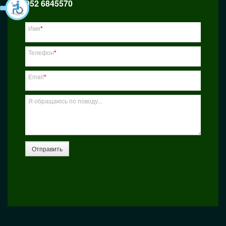
052 6845570
Имя
*
Телефон
*
Email
*
Я обращаюсь по поводу...
Отправить